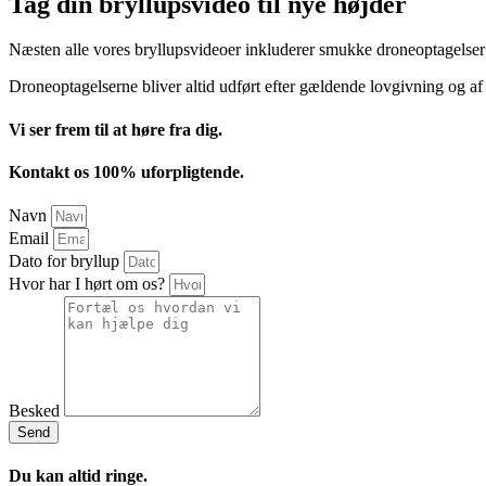
Tag din bryllupsvideo til nye højder
Næsten alle vores bryllupsvideoer inkluderer smukke droneoptagelser
Droneoptagelserne bliver altid udført efter gældende lovgivning og af ce
Vi ser frem til at høre fra dig.
Kontakt os 100% uforpligtende.
Navn
Email
Dato for bryllup
Hvor har I hørt om os?
Besked
Send
Du kan altid ringe.