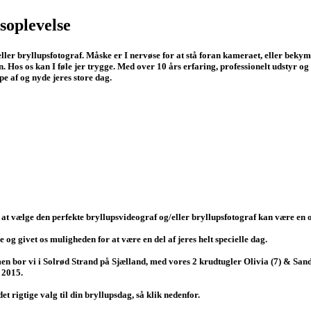
soplevelse
eller bryllupsfotograf. Måske er I nervøse for at stå foran kameraet, eller beky
n. Hos os kan I føle jer trygge. Med over 10 års erfaring, professionelt udstyr og
ppe af og nyde jeres store dag.
det at vælge den perfekte bryllupsvideograf og/eller bryllupsfotograf kan være 
e og givet os muligheden for at være en del af jeres helt specielle dag.
n bor vi i Solrød Strand på Sjælland, med vores 2 krudtugler Olivia (7) & Sand
 2015.
 rigtige valg til din bryllupsdag, så klik nedenfor.