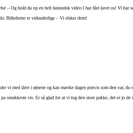
velse – Og h
old da op en helt fantastisk video I har fået lavet os!
Vi har s
t. Billederne er vidunderlige – Vi elsker dem!
der vi med tårer i øjnene og kan mærke dagen præcis som den var, du 
 pa smukkeste vis. Er så glad for at vi tog den store pakke, det er jo d