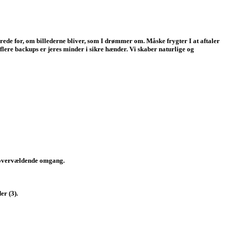
mrede for, om billederne bliver, som I drømmer om. Måske frygter I at aftaler
 flere backups er jeres minder i sikre hænder. Vi skaber naturlige og
en overvældende omgang.
er (3).