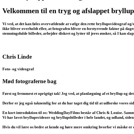
Velkommen til en tryg og afslappet bryllup
Vi ved, at det kan føles overvældende at vælge den rette bryllupsvideograf og/
ikke bliver overholdt eller, at fotografen bliver en forstyrrende faktor på dage
stemningsfulde billeder, arbejder diskret og lytter til jeres ønsker, så I kan sla
Chris Linde
Foto- og videograf
Mød fotograferne bag
Først og fremmest et oprigtigt tak! Jeg ved, at planlægning af et bryllup og 
Derfor er jeg også taknemlig for at du har taget dig tid til at udforske vores sid
En kort introduktion til os: WeddingDayFilms består af Chris & Louise. Samme
Vi har lavet bryllupsvideoer og bryllupsbilleder i hele landet, og udland, siden
Hvis du vil lære os bedre at kende og høre mere omkring hvorfor vi måske er det