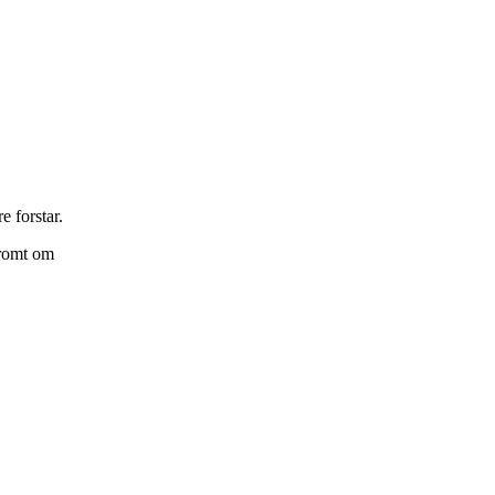
e forstar.
 dromt om